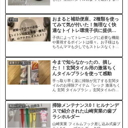
がよいかなと感じた。純正品以外を使っ
てみてのプレビューです
おまると補助便座、2種類を使っ
子育て
てみて気が付いた！無理なく快
適なトイトレ環境子供に提供す
るには・・？
子供によってトレーニングに必要な機能
や重視するポイントは様々。お子様はも
ちろんママも少しでもストレスなくトイ
トレが進む商品選びの参考にしていただ
けるよう、私が使ってきたRichellのおま
ると補助便座のレビューを投稿しまし
今まで知らなかったの、損し
家事ラク・暮らし
た。
た！！玄関タイル用の激落ちく
んタイルブラシを使って感動
手っ取り早く楽に掃除が完了する玄関タ
イルのお掃除アイテム『レック 激落ちく
ん 玄関 タイルブラシ 』玄関タイルの汚
れって簡単に落ちるのかと思いきや以外
にも落ちにくい。水だけでこんなに簡単
に落ちたんだ！と感動した、実際使用し
掃除メンテナンス0！ヒルナンデ
商品レビュー
てのレビューをご覧ください手を汚さ
スで紹介された山崎実業の歯ブ
ず、玄関のタイルの掃除が完了しますよ
ラシホルダー
山崎実業 フィルムフック差し込み式歯ブ