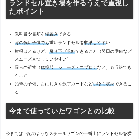
ランドセル置き場を作るうえで重視し
たポイント
教科書や書類を
縦置き
できる
背の低い子供でも
重いランドセルを
収納しやす
い
横幅はとるけど、
吊り下げ収納
できること（翌日の準備など
スムーズ且つしまいやすい）
週末の荷物（
体操服・シューズ・エプロン
など）も収納でき
ること
鉛筆の予備、おはじきや数字カードなど
小物も収納
できるこ
と
今まで使っていたワゴンとの比較
今までは下記のようなスチールワゴンの一番上にランドセルを横