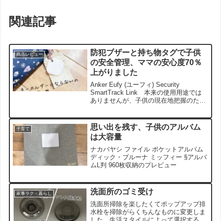
関連記事
防犯ブザーと持ち物タグで子供
商品レビュー
の安全管理、ママの安心度70％
上がりました
Anker Eufy (ユーフィ) Security
SmartTrack Link 本来の使用用途では
ありませんが、子供の現在地把握のため
に購入して使用したレビューです
思い出を残す、子供のアルバム
子育て
は大容量
ナカバヤシ ファイル ポケットアルバム
ディック・ブルーナ ミッフィー ‎§アルバ
ムL判 960枚収納のプレビュー
洗面所のゴミ受け
家事ラク・暮らし
洗面所掃除を楽したくてポップアップ排
水栓を掃除がらくちんなものに変更しま
した。生活スタイルによって選択するの