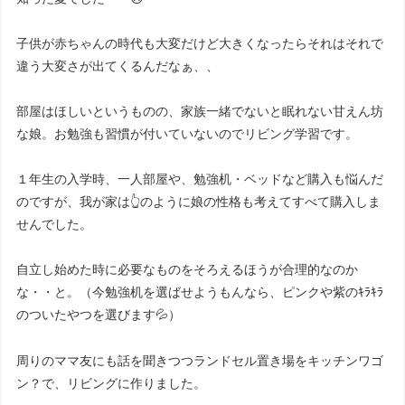
子供が赤ちゃんの時代も大変だけど大きくなったらそれはそれで
違う大変さが出てくるんだなぁ、、
部屋はほしいというものの、家族一緒でないと眠れない甘えん坊
な娘。お勉強も習慣が付いていないのでリビング学習です。
１年生の入学時、一人部屋や、勉強机・ベッドなど購入も悩んだ
のですが、我が家は👆のように娘の性格も考えてすべて購入しま
せんでした。
自立し始めた時に必要なものをそろえるほうが合理的なのか
な・・と。（今勉強机を選ばせようもんなら、ピンクや紫のｷﾗｷﾗ
のついたやつを選びます💦）
周りのママ友にも話を聞きつつランドセル置き場をキッチンワゴ
ン？で、リビングに作りました。