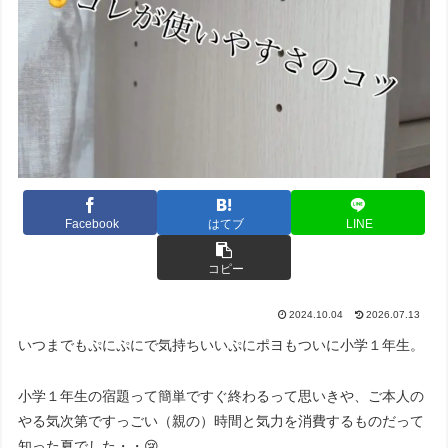
Facebook
はてブ
LINE
コピー
2024.10.04
2026.07.13
いつまでもぷにぷにで気持ちいいぷにポヨもついに小学１年生。
小学１年生の宿題って簡単ですぐ終わるって思いきや、ご本人の
やる気次第ですっごい（親の）時間と気力を消費するものだって
知った夏でした・・😢